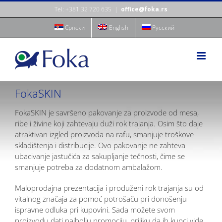
Skip
Tel: +381 32 720 635
|
office@foka.rs
to
content
Cрпски
English
Русский
FokaSKIN
FokaSKIN je savršeno pakovanje za proizvode od mesa,
ribe i živine koji zahtevaju duži rok trajanja. Osim što daje
atraktivan izgled proizvoda na rafu, smanjuje troškove
skladištenja i distribucije. Ovo pakovanje ne zahteva
ubacivanje jastučića za sakupljanje tečnosti, čime se
smanjuje potreba za dodatnom ambalažom.
Maloprodajna prezentacija i produženi rok trajanja su od
vitalnog značaja za pomoć potrošaču pri donošenju
ispravne odluka pri kupovini. Sada možete svom
proizvodu dati najbolju promociju, priliku da ih kupci vide