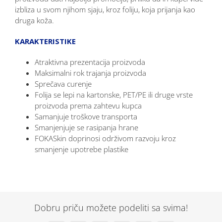
izbliza u svom njihom sjaju, kroz foliju, koja prijanja kao
druga koža.
KARAKTERISTIKE
Atraktivna prezentacija proizvoda
Maksimalni rok trajanja proizvoda
Sprečava curenje
Folija se lepi na kartonske, PET/PE ili druge vrste
proizvoda prema zahtevu kupca
Samanjuje troškove transporta
Smanjenjuje se rasipanja hrane
FOKASkin doprinosi održivom razvoju kroz
smanjenje upotrebe plastike
Dobru priču možete podeliti sa svima!